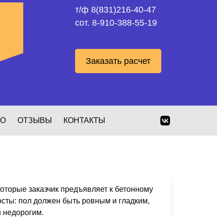
т/ф 8(831)216-40-47
сот. 8-910-388-55-19
Заказать расчет
ЕО
ОТЗЫВЫ
КОНТАКТЫ
оторые заказчик предъявляет к бетонному
осты: пол должен быть ровным и гладким,
 недорогим.