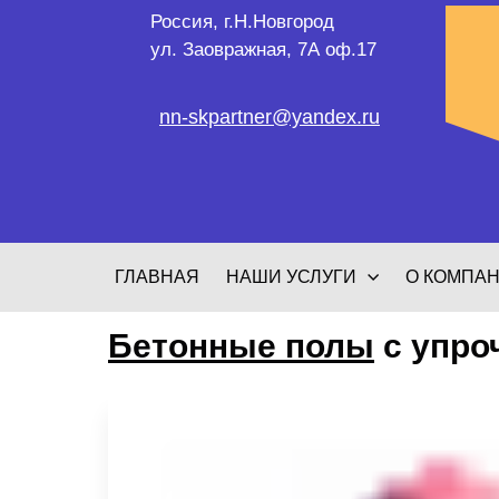
Россия, г.Н.Новгород
ул. Заовражная, 7А оф.17
nn-skpartner@yandex.ru
ГЛАВНАЯ
НАШИ УСЛУГИ
О КОМПА
Бетонные полы
с упро