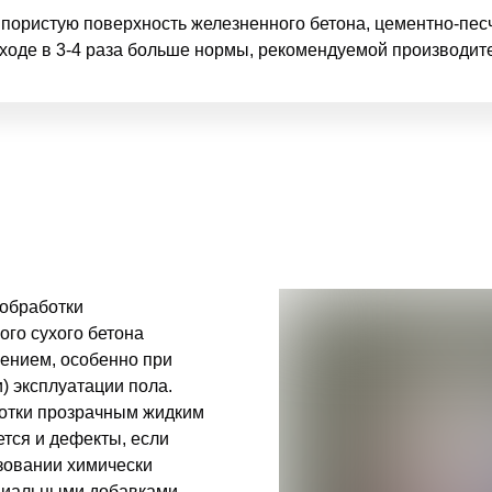
пористую поверхность железненного бетона, цементно-песч
сходе в 3-4 раза больше нормы, рекомендуемой производит
обработки
го сухого бетона
чением, особенно при
) эксплуатации пола.
ботки прозрачным жидким
ется и дефекты, если
ьзовании химически
ециальными добавками