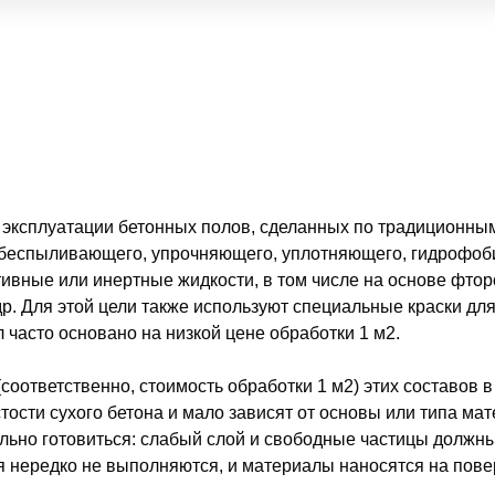
эксплуатации бетонных полов, сделанных по традиционным
обеспыливающего, упрочняющего, уплотняющего, гидрофоби
вные или инертные жидкости, в том числе на основе фторо
 др. Для этой цели также используют специальные краски дл
 часто основано на низкой цене обработки 1 м2.
соответственно, стоимость обработки 1 м2) этих составов в
стости сухого бетона и мало зависят от основы или типа м
льно готовиться: слабый слой и свободные частицы должн
я нередко не выполняются, и материалы наносятся на повер